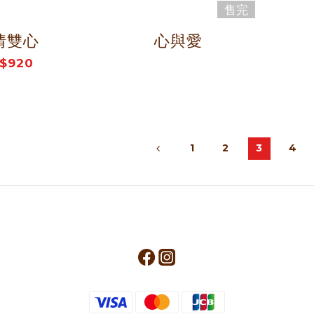
售完
情雙心
心與愛
$920
1
2
3
4