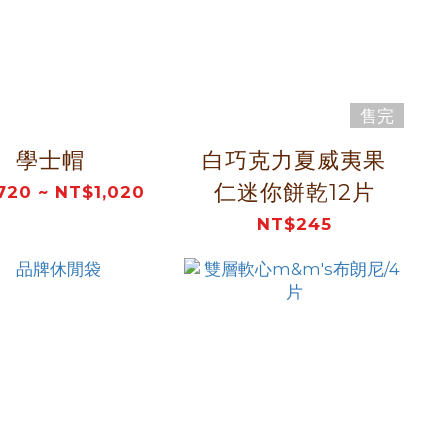
售完
學士帽
白巧克力夏威夷果
仁迷你餅乾12片
20 ~ NT$1,020
NT$245