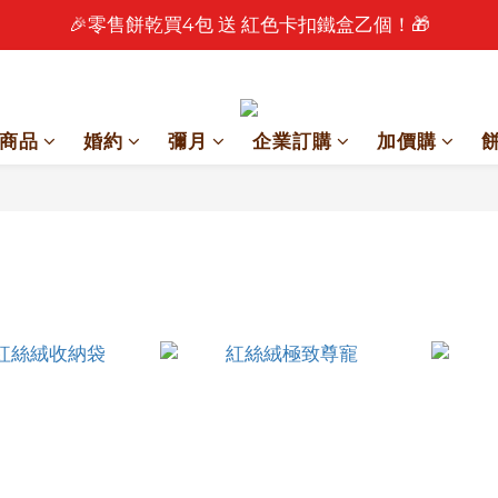
🎉零售餅乾買4包 送 紅色卡扣鐵盒乙個！🎁
🎉 2026 中秋早鳥優惠中 🎉
🎉 2026 中秋早鳥優惠中 🎉
商品
婚約
彌月
企業訂購
加價購