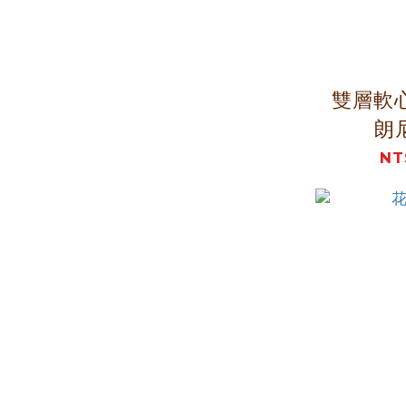
雙層軟
朗
NT