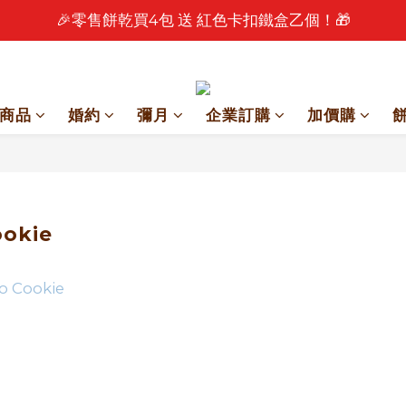
🎉零售餅乾買4包 送 紅色卡扣鐵盒乙個！🎁
🎉 2026 中秋早鳥優惠中 🎉
🎉 2026 中秋早鳥優惠中 🎉
商品
婚約
彌月
企業訂購
加價購
ookie