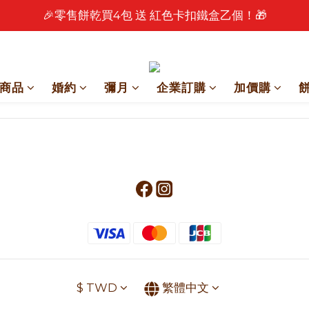
🎉零售餅乾買4包 送 紅色卡扣鐵盒乙個！🎁
🎉 2026 中秋早鳥優惠中 🎉
🎉 2026 中秋早鳥優惠中 🎉
商品
婚約
彌月
企業訂購
加價購
$
TWD
繁體中文