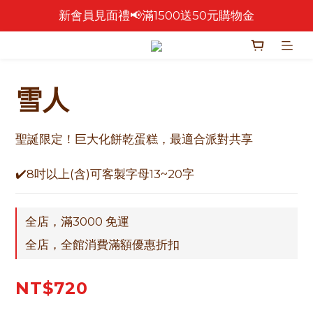
新會員見面禮📢滿1500送50元購物金
🎉 2026 中秋早鳥優惠中 🎉
🎉零售餅乾買4包 送 紅色卡扣鐵盒乙個！🎁
🎉 2026 中秋早鳥優惠中 🎉
雪人
聖誕限定！巨大化餅乾蛋糕，最適合派對共享
✔️8吋以上(含)可客製字母13~20字
全店，滿3000 免運
全店，全館消費滿額優惠折扣
NT$720