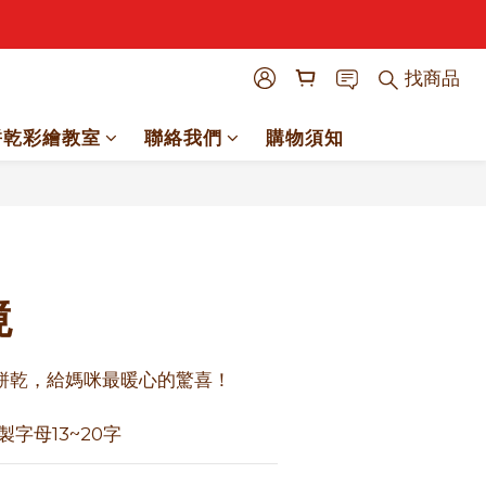
找商品
餅乾彩繪教室
聯絡我們
購物須知
立即購買
境
餅乾，給媽咪最暖心的驚喜！
製字母13~20字