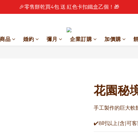
🎉零售餅乾買4包 送 紅色卡扣鐵盒乙個！🎁
🎉 2026 中秋早鳥優惠中 🎉
🎉 2026 中秋早鳥優惠中 🎉
商品
婚約
彌月
企業訂購
加價購
花園秘
手工製作的巨大軟
✔️8吋以上(含)可客