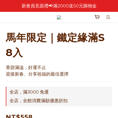
新會員見面禮📢滿2000送50元購物金
🎉 2026 中秋早鳥優惠中 🎉
🎉零售餅乾買4包 送 紅色卡扣鐵盒乙個！🎁
🎉 2026 中秋早鳥優惠中 🎉
馬年限定｜鐵定緣滿S
8入
香甜滿溢，好運不止
迎接新春、分享祝福的最佳選擇
全店，滿3000 免運
全店，全館消費滿額優惠折扣
NT$558