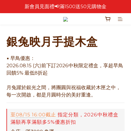
新會員見面禮📢滿1500送50元購物金
🎉 2026 中秋早鳥優惠中 🎉
🎉零售餅乾買4包 送 紅色卡扣鐵盒乙個！🎁
🎉 2026 中秋早鳥優惠中 🎉
銀兔映月手提木盒
▪ 早鳥優惠：
2026.08.15 (六)前下訂2026中秋限定禮盒，享超早鳥
回饋5% 最低8折起
月兔躍於銀光之間，將團圓與祝福收藏於木匣之中，
每一次開啟，都是月圓時分的美好重逢。
至
08/15 16:00
截止
指定分類，2026中秋禮盒
滿額再享滿額多5%優惠折扣