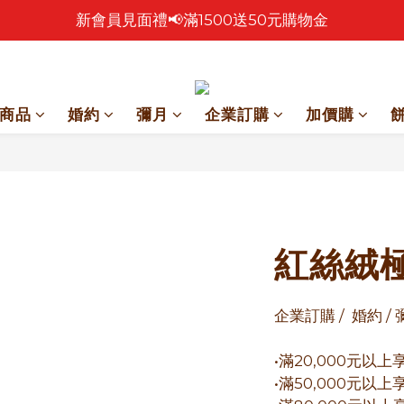
新會員見面禮📢滿1500送50元購物金
🎉 2026 中秋早鳥優惠中 🎉
🎉零售餅乾買4包 送 紅色卡扣鐵盒乙個！🎁
🎉 2026 中秋早鳥優惠中 🎉
商品
婚約
彌月
企業訂購
加價購
紅絲絨
企業訂購 /  婚約 /
•滿20,000元以上
•滿50,000元以上