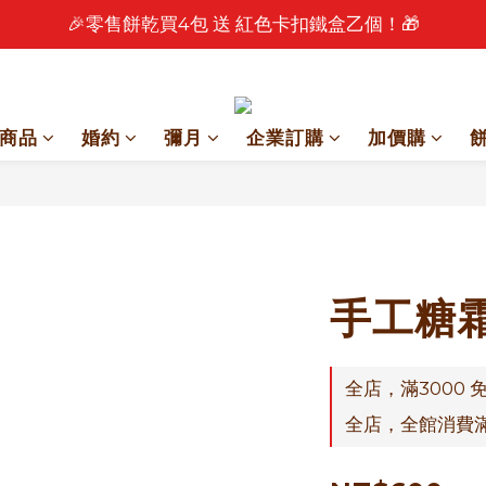
🎉零售餅乾買4包 送 紅色卡扣鐵盒乙個！🎁
🎉 2026 中秋早鳥優惠中 🎉
🎉 2026 中秋早鳥優惠中 🎉
商品
婚約
彌月
企業訂購
加價購
手工糖
全店，滿3000 
全店，全館消費