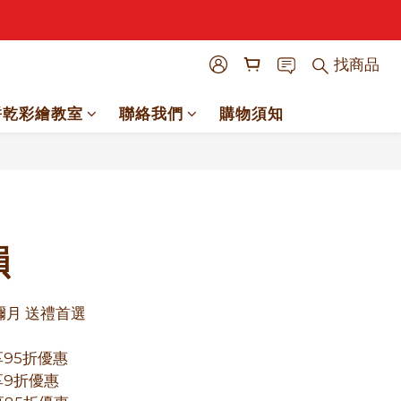
找商品
餅乾彩繪教室
聯絡我們
購物須知
立即購買
韻
 彌月 送禮首選
享95折優惠
享9折優惠