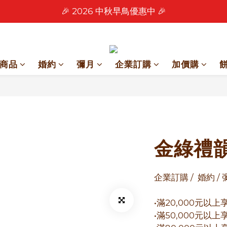
🎉 2026 中秋早鳥優惠中 🎉
🎉 2026 中秋早鳥優惠中 🎉
新會員見面禮📢滿1500送50元購物金
🎉零售餅乾買4包 送 紅色卡扣鐵盒乙個！🎁
商品
婚約
彌月
企業訂購
加價購
🎉 2026 中秋早鳥優惠中 🎉
金綠禮
企業訂購 /  婚約 /
•滿20,000元以上
•滿50,000元以上