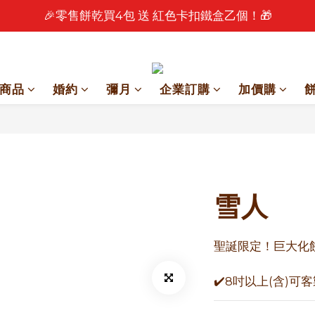
🎉零售餅乾買4包 送 紅色卡扣鐵盒乙個！🎁
🎉 2026 中秋早鳥優惠中 🎉
🎉 2026 中秋早鳥優惠中 🎉
商品
婚約
彌月
企業訂購
加價購
雪人
聖誕限定！巨大化
✔️8吋以上(含)可客