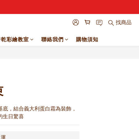
找商品
餅乾彩繪教室
聯絡我們
購物須知
立即購買
束
基底，結合義大利蛋白霜為裝飾，
的生日驚喜
免運