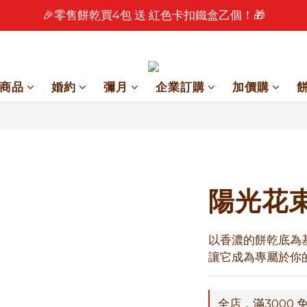
🎉零售餅乾買4包 送 紅色卡扣鐵盒乙個！🎁
🎉 2026 中秋早鳥優惠中 🎉
🎉 2026 中秋早鳥優惠中 🎉
商品
婚約
彌月
企業訂購
加價購
陽光花
以香濃的餅乾底為
讓它成為專屬於你
全店，滿3000 