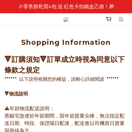
🎉零售餅乾買4包 送 紅色卡扣鐵盒乙個！🎁
🎉 2026 中秋早鳥優惠中 🎉
🎉 2026 中秋早鳥優惠中 🎉
Shopping Information
🔻訂購須知🔻訂單成立時視為同意以下
條款之規定
****** 以下說明攸關您的權益，請耐心詳細閱讀 ******
🔻
物流說明
⚠️年節物流配送說明：
黑貓宅急便於年節期間，因年節貨量尖峰，無法指定配
送日期、時段、保證隔日配達，配送會以司機當日貨量
與路線為主。