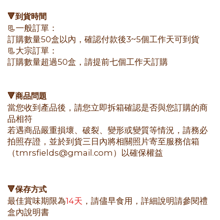
🔻到貨時間
📃一般訂單：
訂購數量50盒以內，確認付款後3~5個工作天可到貨
📃大宗訂單：
訂購數量超過50盒，請提前七個工作天訂購
🔻商品問題
當您收到產品後，請您立即拆箱確認是否與您訂購的商
品相符
若遇商品嚴重損壞、破裂、變形或變質等情況，請務必
拍照存證，並於到貨三日內將相關照片寄至服務信箱
（tmrsfields@gmail.com）以確保權益
🔻保存方式
最佳賞味期限為
14天
，請儘早食用，詳細說明請參閱禮
盒內說明書