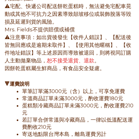
⚠️宅配、快遞公司配送餅乾蛋糕時，無法避免宅配車晃
動或其他不可抗力之因素導致顛坡移位或裝飾脫落等毀
損及延遲到貨的風險。
Mrs. Fields不提供賠償或補償
⚠️注意事項：如出貨後發生【收件人錯誤】、【配送後
皆無回應或是逾期未取件】、【使用其他暱稱】、【收
件地址錯誤】等上述原因而導致被退回，則將視同訂購
人主動拋棄物品，
恕不接受退貨、退款
。
因餅乾蛋糕屬生鮮商品，有食品安全疑慮。
🔻運費說明
單筆訂單滿3000元（含）以上，可享免運費
常溫商品訂單未滿3000元，酌收運費180元
蛋糕類冷藏商品訂單未滿3000元，酌收運費210
元
若訂單合併常溫與冷藏商品，一律以低溫配送運
費酌收210元
寄送地點限台灣本島，離島運費另計