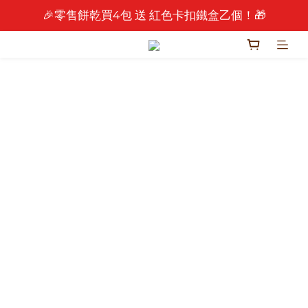
🎉零售餅乾買4包 送 紅色卡扣鐵盒乙個！🎁
🎉 2026 中秋早鳥優惠中 🎉
🎉 2026 中秋早鳥優惠中 🎉