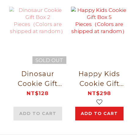
SOLD OUT
Dinosaur
Happy Kids
Cookie Gift
Cookie Gift
Box 2
Box 5
NT$128
NT$298
Pieces（Colors
Pieces（Colors
are shipped
are shipped
ADD TO CART
ADD TO CART
at random）
at random）