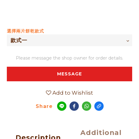
選擇兩片餅乾款式
Please message the shop owner for order details.
MESSAGE
Add to Wishlist
Share
Additional
Description