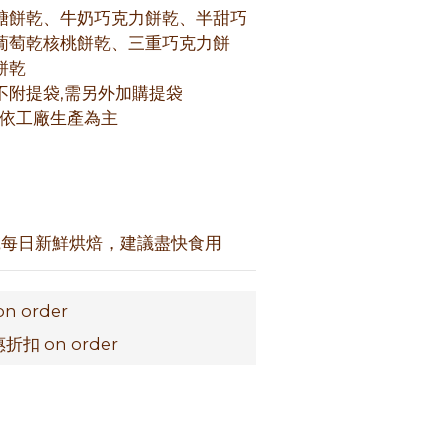
糖餅乾、牛奶巧克力餅乾、半甜巧
葡萄乾核桃餅乾、三重巧克力餅
餅乾
不附提袋,需另外加購提袋
味依工廠生產為主
 軟餅乾每日新鮮烘焙，建議盡快食用
on order
扣 on order