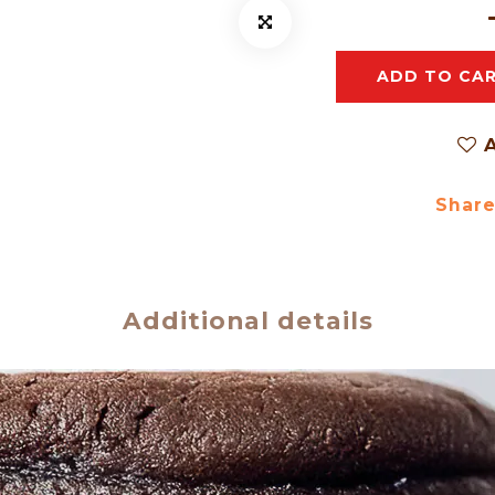
ADD TO CA
A
Shar
Additional details