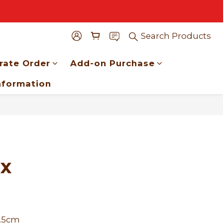
Search Products
rate Order
Add-on Purchase
nformation
BUY NOW
ox
.5cm