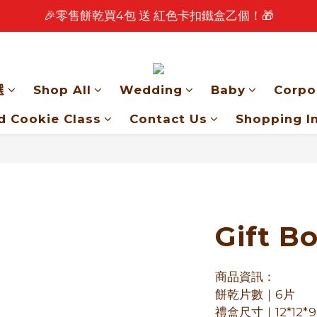
🎉 2026 中秋早鳥優惠中 🎉
🎉 2026 中秋早鳥優惠中 🎉
新會員見面禮📢滿1500送50元購物金
🎉零售餅乾買4包 送 紅色卡扣鐵盒乙個！🎁
選
Shop All
Wedding
Baby
Corpo
🎉 2026 中秋早鳥優惠中 🎉
d Cookie Class
Contact Us
Shopping I
Gift B
商品資訊：
餅乾片數｜6片
禮盒尺寸｜12*12*9