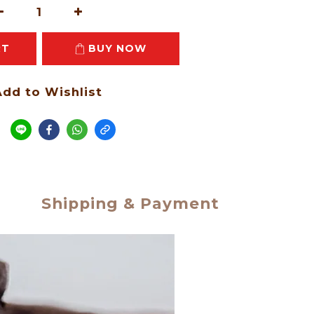
RT
BUY NOW
dd to Wishlist
e
Shipping & Payment