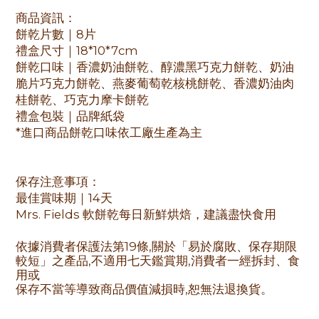
商品資訊：
餅乾片數｜8片
禮盒尺寸｜18*10*7cm
餅乾口味｜香濃奶油餅乾、醇濃黑巧克力餅乾、奶油
脆片巧克力餅乾、燕麥葡萄乾核桃餅乾、香濃奶油肉
桂餅乾、巧克力摩卡餅乾
禮盒包裝｜品牌紙袋
*進口商品餅乾口味依工廠生產為主
保存注意事項：
最佳賞味期｜14天
Mrs. Fields 軟餅乾每日新鮮烘焙，建議盡快食用
依據消費者保護法第19條,關於「易於腐敗、保存期限
較短」之產品,不適用七天鑑賞期,消費者一經拆封、食
用或
保存不當等導致商品價值減損時,恕無法退換貨。